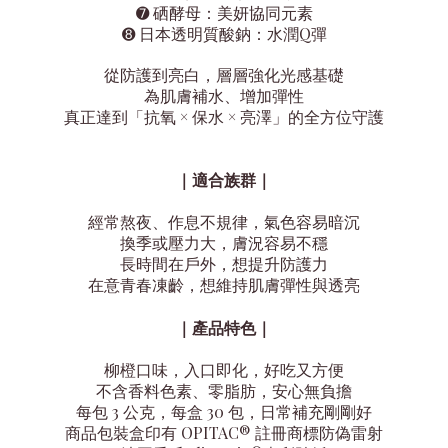
➐
硒酵母：
美妍協同元素
➑
日本透明質酸鈉：
水潤Q彈
從防護到亮白，層層強化光感基礎
為肌膚補水、增加彈性
真正達到「抗氧 × 保水 × 亮澤」的全方位守護
｜
適合族群
｜
經常熬夜、作息不規律，氣色容易暗沉
換季或壓力大，膚況容易不穩
長時間在戶外，想提升防護力
在意青春凍齡，想維持肌膚彈性與透亮
｜
產品特色
｜
柳橙口味，入口即化，好吃又方便
不含香料色素、零脂肪，安心無負擔
每包 3 公克，每盒 30 包，日常補充剛剛好
商品包裝盒印有 OPITAC® 註冊商標防偽雷射