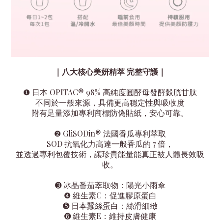
｜八大核心美妍精萃 完整守護
｜
日本 OPITAC® 98% 高純度圓酵母發酵穀胱甘肽
❶
不同於一般來源，具備更高穩定性與吸收度
附有足量添加專利商標防偽貼紙，安心可靠。
GliSODin® 法國香瓜專利萃取
❷
SOD 抗氧化力高達一般香瓜的 7 倍，
並透過專利包覆技術，讓珍貴能量能真正被人體長效吸
收。
➌
冰晶番茄萃取物
：
陽光小雨傘
❹
維生素C
：
促進膠原蛋白
➎
日本蠶絲蛋白：
絲滑細緻
➏
維生素E：
維持皮膚健康