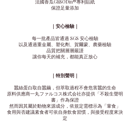
法國香瓜GliSODin®專利貼紙
保證足量添加
｜
安心檢驗
｜
每一批產品皆通過 SGS 安心檢驗
以及通過重金屬、塑化劑、賀爾蒙、農藥檢驗
品質把關層層嚴謹
讓你每天的補充，都能真正放心
｜
特別聲明
｜
蠶絲蛋白取自蠶繭，但萃取過程不會危害蠶的生命
原料供應商一丸ファルコス株式会社亦提供「不殺生聲明
書」作為保證
然而因其屬於動物來源成分，依規定需標示為「葷食」
食用與否建議素食者可依自身飲食習慣，與接受程度來決
定